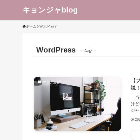
キョンジャblog
ホーム
WordPress
WordPress
– tag –
【
ブログ運営
説
当ペ
けど
ジャ
20