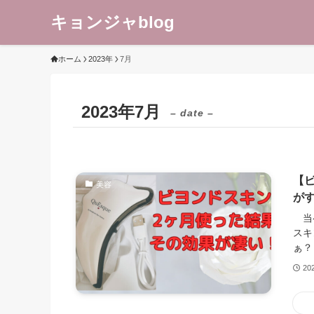
キョンジャblog
ホーム
2023年
7月
2023年7月
– date –
【
美容
が
当ペ
スキ
ぁ？
20