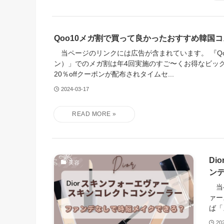
Qoo10メガ割で買って良かったおすすめ韓国
当ページのリンクには広告が含まれています。 『Qo
ン）」でのメガ割は年4回実施のすご〜くお得なビッ
20％offクーポンが配布されタイムセ...
2024-03-17
D
美容
ン
当ペ
ァー
ば「
20