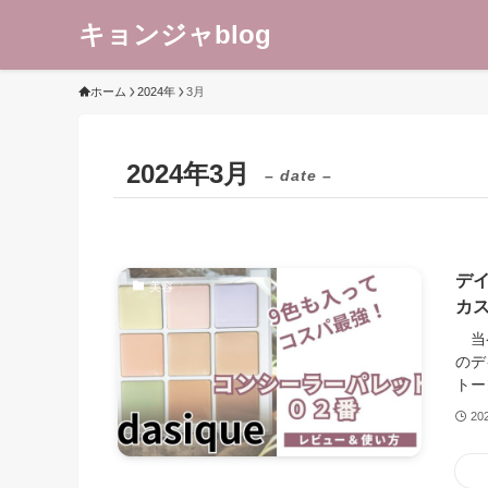
キョンジャblog
ホーム
2024年
3月
2024年3月
– date –
デ
美容
カ
当ペ
のデ
トー
20