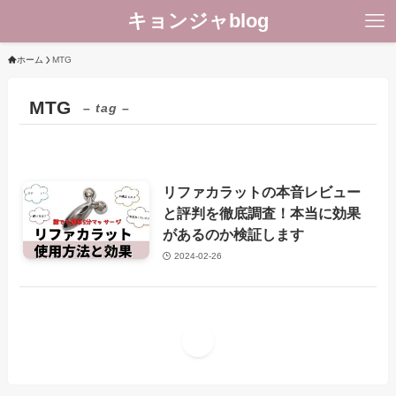
キョンジャblog
ホーム
MTG
MTG
– tag –
リファカラットの本音レビュー
美容
と評判を徹底調査！本当に効果
があるのか検証します
2024-02-26
1