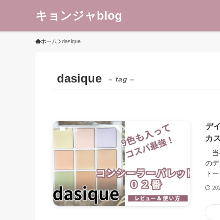
キョンジャblog
ホーム
dasique
dasique
– tag –
デ
美容
カ
当ペ
のデ
トー
20