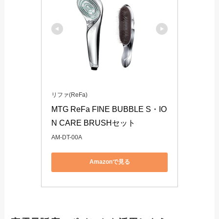
リファ(ReFa)
MTG ReFa FINE BUBBLE S・IO
N CARE BRUSHセット
AM-DT-00A
Amazonで見る