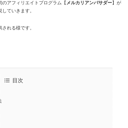
初のアフィリエイトプログラム【
メルカリアンバサダー
】が
説していきます。
供される様です。
目次
法