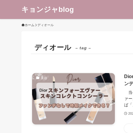
キョンジャblog
ホーム
ディオール
ディオール
– tag –
D
美容
ン
当ペ
ァー
ば「
20